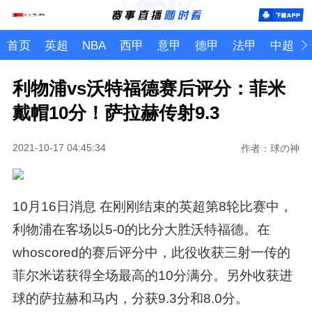
首页
英超
NBA
西甲
意甲
德甲
法甲
中超
利物浦vs沃特福德赛后评分：菲米
戴帽10分！萨拉赫传射9.3
2021-10-17 04:45:34
作者：球の神
10月16日消息 在刚刚结束的英超第8轮比赛中，
利物浦在客场以5-0的比分大胜沃特福德。在
whoscored的赛后评分中，此役收获三射一传的
菲尔米诺获得全场最高的10分满分。另外收获进
球的萨拉赫和马内，分获9.3分和8.0分。