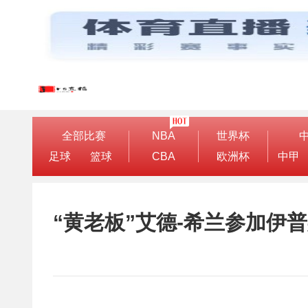
全部比赛
NBA
世界杯
足球
篮球
CBA
欧洲杯
中甲
“黄老板”艾德-希兰参加伊