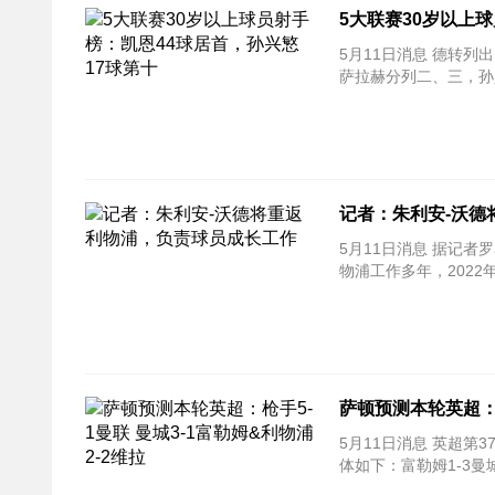
5大联赛30岁以上
5月11日消息 德转
萨拉赫分列二、三，孙
记者：朱利安-沃德
5月11日消息 据记
物浦工作多年，202
萨顿预测本轮英超：枪
5月11日消息 英超第
体如下：富勒姆1-3曼