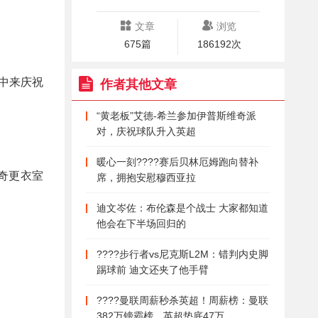
文章
浏览
675篇
186192次
中来庆祝
作者其他文章
“黄老板”艾德-希兰参加伊普斯维奇派
对，庆祝球队升入英超
暖心一刻????赛后贝林厄姆跑向替补
奇更衣室
席，拥抱安慰穆西亚拉
迪文岑佐：布伦森是个战士 大家都知道
他会在下半场回归的
????️步行者vs尼克斯L2M：错判内史脚
踢球前 迪文还夹了他手臂
????曼联周薪秒杀英超！周薪榜：曼联
382万镑霸榜，英超垫底47万