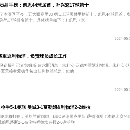
球员射手榜：凯恩44球居首，孙兴慜17球第十
列出了本赛季至今，五大联赛里30岁以上球员射手榜前十，凯恩44球居首，
兴慜17球排名第十。具体榜单如下：1.凯恩（30
2024-05-
将重返利物浦，负责球员成长工作
者罗马诺援引记者詹姆斯-皮尔斯消息，朱利安-沃德将重返利物浦。朱利安-
2年夏天接替爱德华兹出任利物浦总监，但他
2024-05-
手5-1曼联 曼城3-1富勒姆&利物浦2-2维拉
37轮即将打响，英格兰前国脚、BBC评论员克里斯-萨顿预测了本轮比赛的
城伯恩茅斯1-1布伦特福德埃弗顿2-0谢菲联