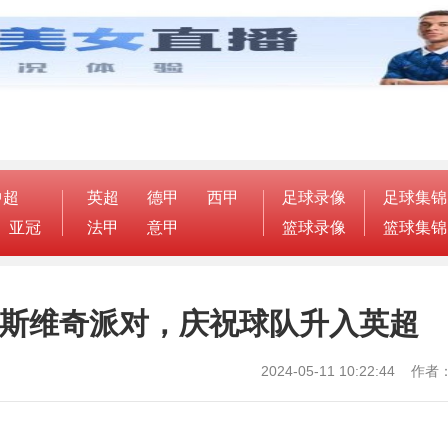
中超
英超
德甲
西甲
足球录像
足球集锦
亚冠
法甲
意甲
篮球录像
篮球集锦
普斯维奇派对，庆祝球队升入英超
2024-05-11 10:22:44 