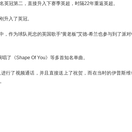
分排名英冠第二，直接升入下赛季英超，时隔22年重返英超。
刚升入了英冠。
中，作为球队死忠的英国歌手“黄老板”艾德-希兰也参与到了派对
《Shape Of You》等多首知名单曲。
队进行了视频通话，并且直接送上了祝贺，而在当时的伊普斯维
》。