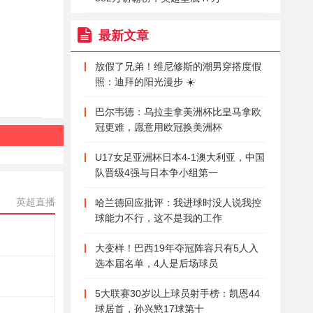
最新文章
放假了兄弟！维尼修斯的潮男穿搭度假
照：迪拜的阳光漫步 ☀️
巴尔韦德：乌拉圭拿美洲杯比皇马拿欧
冠更难，愿意用欧冠换美洲杯
U17女足亚洲杯日本4-1澳大利亚，中国
队晋级4强与日本争小组第一
英超直播
哈兰德回应批评：我进球时没人说我控
球能力不行，这不是我的工作
大变样！巴西19年夺冠阵容只有5人入
选本届名单，4人是后场球员
5大联赛30岁以上球员射手榜：凯恩44
球居首，孙兴慜17球第十