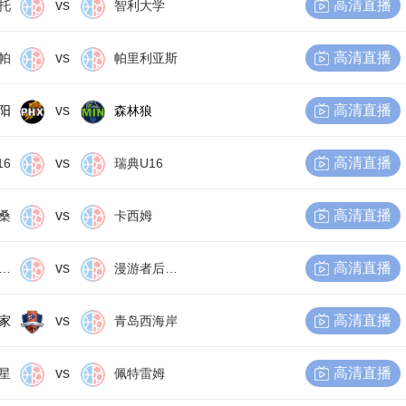
vs
高清直播
托
智利大学
vs
高清直播
帕
帕里利亚斯
vs
高清直播
阳
森林狼
vs
高清直播
16
瑞典U16
vs
高清直播
桑
卡西姆
vs
高清直播
尔比恩后备队
漫游者后备队
vs
高清直播
家
青岛西海岸
vs
高清直播
星
佩特雷姆