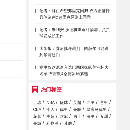
记者：拜仁希望弗里克回归 双方正进行
具体谈判&弗里克原则上同意
记者：朱利安-沃德将重返利物浦，负责
球员成长工作
太阳报：赛后批评裁判，图赫尔可能遭
到禁赛处罚
意甲仅达尼洛入选巴西国家队美洲杯大
名单 布雷默&桑德罗均落选
热门标签
/
/
/
/
/
/
足球
NBA
篮球
英超
西甲
意甲
/
/
/
/
/
CBA
湖人
德甲
曼联
皇家马德里
/
/
/
/
/
/
花絮
中超
欧冠
勇士
法甲
五洲
/
/
/
曼城
利物浦
其他