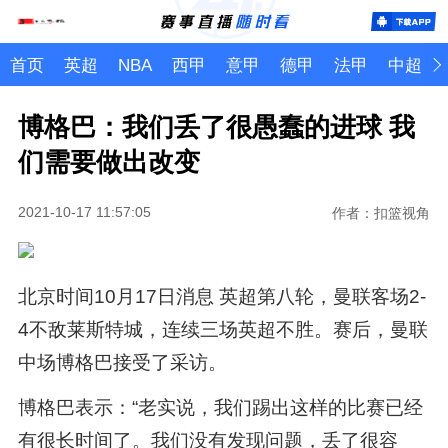
首页
英超
NBA
西甲
意甲
德甲
法甲
中超
博格巴：我们丢了很愚蠢的进球 我
们需要做出改变
2021-10-17 11:57:05
作者：扣篮视角
北京时间10月17日消息 英超第八轮，曼联客场2-
4不敌莱斯特城，连续三场英超不胜。赛后，曼联
中场博格巴接受了采访。
博格巴表示：“老实说，我们踢出这样的比赛已经
有很长时间了。我们没有发现问题，丢了很容