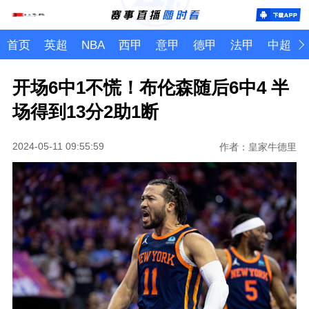
首页
英超
NBA
西甲
意甲
德甲
法甲
中超
开场6中1不慌！布伦森随后6中4 半
场得到13分2助1断
2024-05-11 09:55:59
作者：皇家牛德里