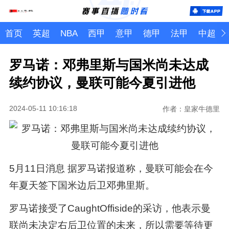
首页
英超
NBA
西甲
意甲
德甲
法甲
中超
罗马诺：邓弗里斯与国米尚未达成
续约协议，曼联可能今夏引进他
2024-05-11 10:16:18
作者：皇家牛德里
5月11日消息 据罗马诺报道称，曼联可能会在今
年夏天签下国米边后卫邓弗里斯。
罗马诺接受了CaughtOffiside的采访，他表示曼
联尚未决定右后卫位置的未来，所以需要等待更