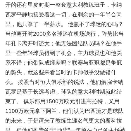
开的还有里皮时期一整套意大利教练班子，卡纳
瓦罗平静地接受着这一切，在剩余的一年半合同
里，他只拿了一半薪水。 他赢不了球迷的心吗？
当他离开时2000多名球迷在机场送行，阵势比当
年孔卡离开时还大；他无法团结队员吗？在他手
里一些年轻球员得到了机会，主力球员也和他关
系不错；他带队成绩差吗？联赛与亚冠都是争冠
的势头，就这些来看当时的卡帅似乎没做错什
么。 按照当时恒大俱乐部的说法，他们解雇卡纳
瓦罗是基于长远考虑，球队的意大利时期就此结
束了。 俱乐部用1500万欧元引进高拉特，又用
1100万欧元拿下阿兰，他们认为巴西流才是球队
的未来，于是请来了教练生涯名气更大的斯科拉
里，但他们推崇的“巴西流”一年前在自己的主场被