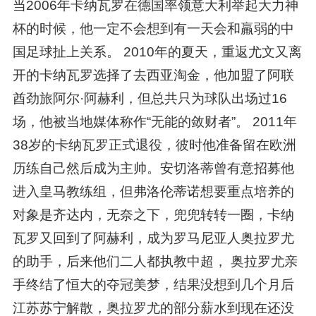
当2006年卡纳瓦罗在德国率领意大利举起大力神
杯的时候，他一定不会想到有一天会和羸弱的中
国足球扯上关系。 2010年的夏天，重返尤文又离
开的卡纳瓦罗选择了去西亚淘金，他加盟了阿联
酋劲旅阿尔·阿赫利，但总共只为球队出场过16
场，他被当地媒体称作“无能的敛财者”。 2011年
38岁的卡纳瓦罗正式退役，彼时他准备留在欧洲
历练自己然后成为主帅。安切洛蒂曾有意招募他
进入皇马教练组，但弗洛伦蒂诺想要重点培养的
对象是齐达内，无奈之下，兜兜转转一圈，卡纳
瓦罗又回到了阿赫利，成为罗马尼亚人奥拉罗尤
的助手，后来他们二人都执教中超， 奥拉罗尤亲
手终结了恒大的夺冠美梦，结果没想到几个月后
江苏苏宁解散，奥拉罗尤的部分薪水到现在还没