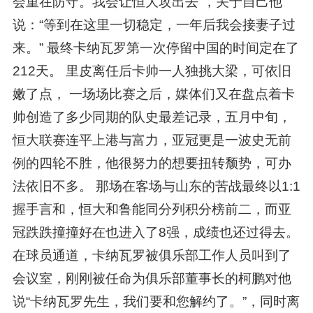
会重在防守。我会让恒大攻出去”，关于自己他
说：“等到在这里一切稳定，一年后我会接妻子过
来。” 最终卡纳瓦罗第一次停留中国的时间定在了
212天。 里皮离任后卡帅一人独挑大梁，可依旧
嫩了点， 一场场比赛之后，媒体们又在盘点着卡
帅创造了多少同期的队史最差记录，五月中旬，
恒大联赛连平上港与富力，亚冠更是一波史无前
例的四轮不胜，他很努力的想要扭转颓势，可办
法依旧不多。 那场在客场与山东的苦战最终以1:1
握手言和，恒大和鲁能同分列积分榜前二，而亚
冠跌跌撞撞好在也进入了8强，成绩也还过得去。
在球员通道，卡纳瓦罗被俱乐部工作人员叫到了
会议室，刚刚被任命为俱乐部董事长的柯鹏对他
说“卡纳瓦罗先生，我们要和您解约了。”，同时离