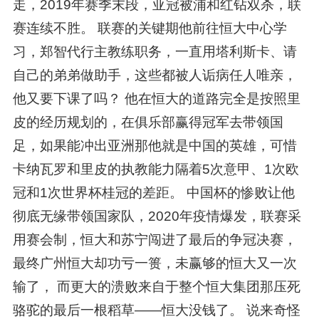
走，2019年赛季末段，亚冠被浦和红钻双杀，联
赛连续不胜。 联赛的关键期他前往恒大中心学
习，郑智代行主教练职务，一直用塔利斯卡、请
自己的弟弟做助手，这些都被人诟病任人唯亲，
他又要下课了吗？ 他在恒大的道路完全是按照里
皮的经历规划的，在俱乐部赢得冠军去带领国
足，如果能冲出亚洲那他就是中国的英雄，可惜
卡纳瓦罗和里皮的执教能力隔着5次意甲、1次欧
冠和1次世界杯桂冠的差距。 中国杯的惨败让他
彻底无缘带领国家队，2020年疫情爆发，联赛采
用赛会制，恒大和苏宁闯进了最后的争冠决赛，
最终广州恒大却功亏一篑，未赢够的恒大又一次
输了， 而更大的溃败来自于整个恒大集团那压死
骆驼的最后一根稻草——恒大没钱了。 说来奇怪