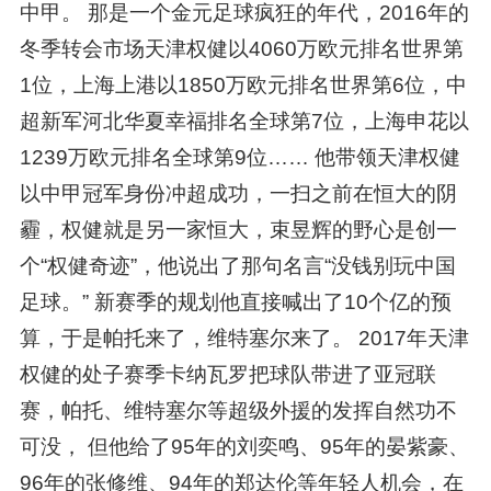
中甲。 那是一个金元足球疯狂的年代，2016年的
冬季转会市场天津权健以4060万欧元排名世界第
1位，上海上港以1850万欧元排名世界第6位，中
超新军河北华夏幸福排名全球第7位，上海申花以
1239万欧元排名全球第9位…… 他带领天津权健
以中甲冠军身份冲超成功，一扫之前在恒大的阴
霾，权健就是另一家恒大，束昱辉的野心是创一
个“权健奇迹”，他说出了那句名言“没钱别玩中国
足球。” 新赛季的规划他直接喊出了10个亿的预
算，于是帕托来了，维特塞尔来了。 2017年天津
权健的处子赛季卡纳瓦罗把球队带进了亚冠联
赛，帕托、维特塞尔等超级外援的发挥自然功不
可没， 但他给了95年的刘奕鸣、95年的晏紫豪、
96年的张修维、94年的郑达伦等年轻人机会，在