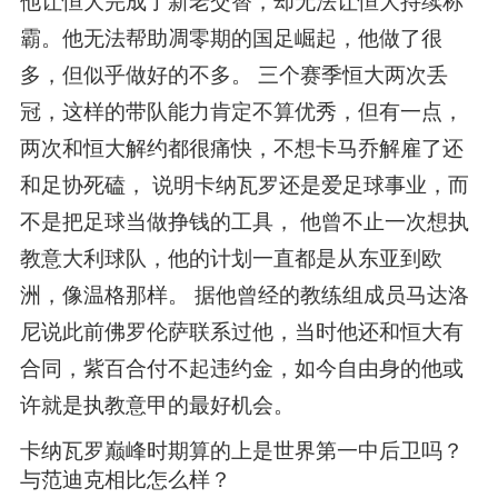
他让恒大完成了新老交替，却无法让恒大持续称
霸。他无法帮助凋零期的国足崛起，他做了很
多，但似乎做好的不多。 三个赛季恒大两次丢
冠，这样的带队能力肯定不算优秀，但有一点，
两次和恒大解约都很痛快，不想卡马乔解雇了还
和足协死磕， 说明卡纳瓦罗还是爱足球事业，而
不是把足球当做挣钱的工具， 他曾不止一次想执
教意大利球队，他的计划一直都是从东亚到欧
洲，像温格那样。 据他曾经的教练组成员马达洛
尼说此前佛罗伦萨联系过他，当时他还和恒大有
合同，紫百合付不起违约金，如今自由身的他或
许就是执教意甲的最好机会。
卡纳瓦罗巅峰时期算的上是世界第一中后卫吗？
与范迪克相比怎么样？