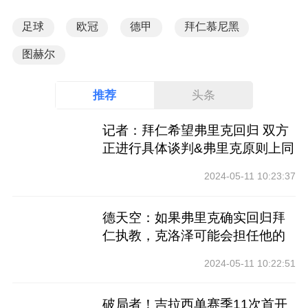
足球
欧冠
德甲
拜仁慕尼黑
图赫尔
推荐
头条
记者：拜仁希望弗里克回归 双方
正进行具体谈判&弗里克原则上同
意
2024-05-11 10:23:37
德天空：如果弗里克确实回归拜
仁执教，克洛泽可能会担任他的
助教
2024-05-11 10:22:51
破局者！吉拉西单赛季11次首开